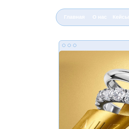
Главная
О нас
Кейсы
йта
е