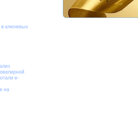
е в ключевых
и
ализ
 ювелирной
отали e-
е на