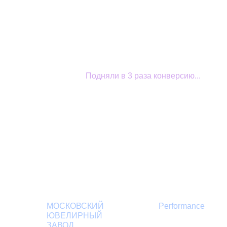
Кейсы
/
Подняли в 3 раза конверсию...
Подняли
конверсию са
в 3 раза
Клиент
Направлени
МОСКОВСКИЙ
Performance
ЮВЕЛИРНЫЙ
ЗАВОД