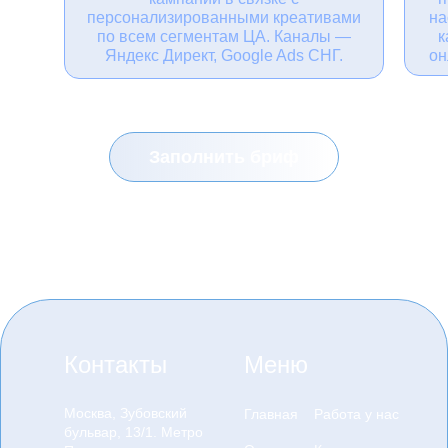
персонализированными креативами
на
по всем сегментам ЦА. Каналы —
к
Яндекс Директ, Google Ads СНГ.
он
Заполнить бриф
Контакты
Меню
Москва, Зубовский
Главная
Работа у нас
бульвар, 13/1. Метро