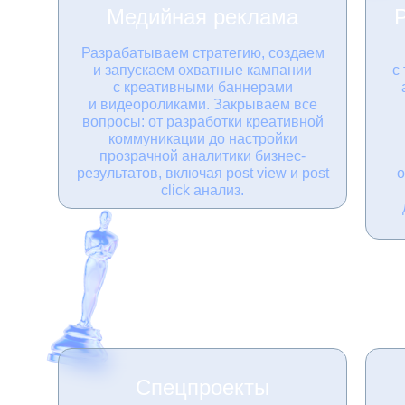
Медийная реклама
Разрабатываем стратегию, создаем
и запускаем охватные кампании
с
с креативными баннерами
и видеороликами. Закрываем все
вопросы: от разработки креативной
коммуникации до настройки
прозрачной аналитики бизнес-
результатов, включая post view и post
о
click анализ.
7
Creative
Спецпроекты