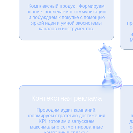
Комплексный продукт. Формируем
знание, вовлекаем в коммуникацию
и побуждаем к покупке с помощью
яркой идеи и умной экосистемы
пр
каналов и инструментов.
и
М
4
Media Campaign
Контекстная реклама
Проводим аудит кампаний,
формируем стратегию достижения
KPI, готовим и запускаем
д
максимально сегментированные
о
кампании в связке с
п