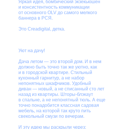
Яркая идея, бомбический экзекьюшен
и консистентность коммуникации
от основного OLV до самого мелкого
баннера в РСЯ.
Это Creadigital, детка.
Креативная идея
Уют на дачу!
Дача летом — это второй дом. И в нем
должно быть точно так же уютно, как
и в городской квартире. Стильный
кухонный гарнитур, а не набор
непонятных шкафчиков. Удобный
диван — новый, а не списанный сто лет
назад из квартиры. Шторы-блэкаут
в спальне, а не непонятный тюль. А еще
точно понадобится классная садовая
мебель, на которой так круто пить
свекольный смузи по вечерам.
И эту идею мы раскрыли через: