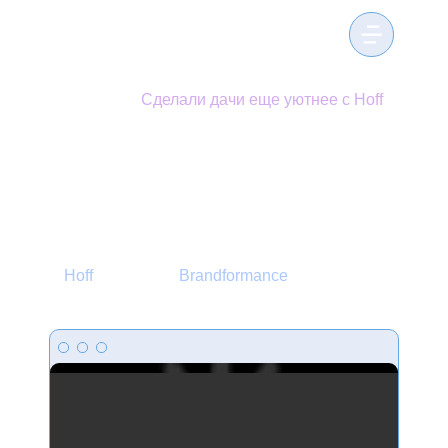
Кейсы
/
Сделали дачи еще уютнее с Hoff
Сделали дачи еще
уютнее с Hoff
Клиент
Направление
Hoff
Brandformance