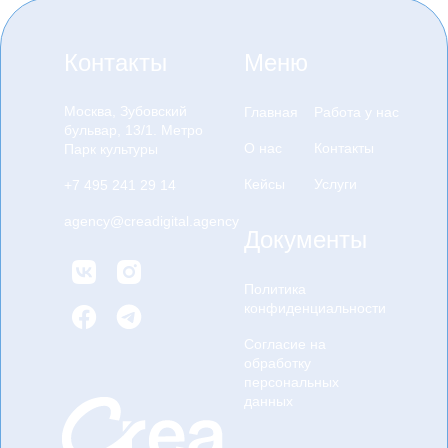
Контакты
Меню
Москва, Зубовский
Главная
Работа у нас
бульвар, 13/1. Метро
О нас
Контакты
Парк культуры
Кейсы
Услуги
+7 495 241 29 14
agency@creadigital.agency
Документы
Политика
конфиденциальности
Согласие на
обработку
персональных
данных